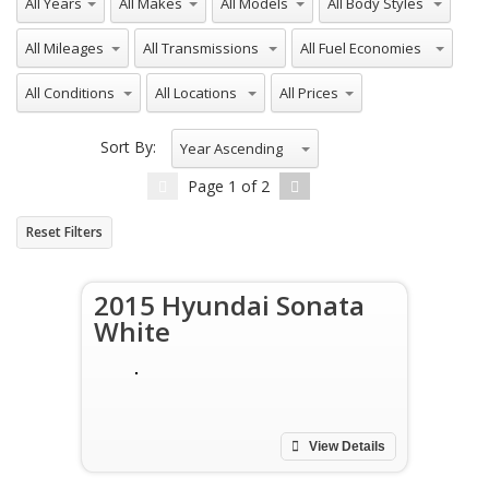
All Mileages
All Transmissions
All Fuel Economies
All Conditions
All Locations
All Prices
Sort By:
Year Ascending
Page
1
of
2
Reset Filters
2015 Hyundai Sonata
White
View Details