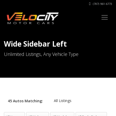
(787) 961-6773
Wide Sidebar Left
Unlimited Listings, Any Vehicle Type
All Listings
45
Autos
Matching:
All Years
All Makes
All Models
All Body Styles