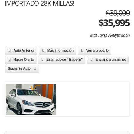
IMPORTADO 28K MILLAS!
$39,000
$
35,995
Más Taxes y Registración
Auto Anterior
Más Información
Ven a probarlo
Hacer Oferta
Estimado de "Trade-In"
Enviarlo a un amigo
Siguiente Auto