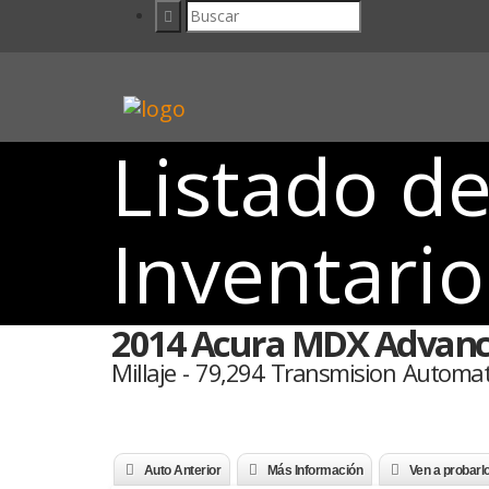
Listado d
Inventario
2014 Acura MDX Advanc
Millaje - 79,294 Transmision Automat
Auto Anterior
Más Información
Ven a probarl