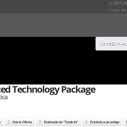
(787) 9
Carr. #1 
e
Home
2014 Ac
ed Technology Package
ica
o
Hacer Oferta
Estimado de "Trade-In"
Enviarlo a un amigo