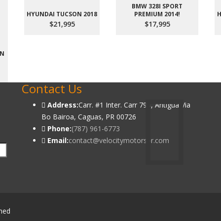
BMW 328I SPORT
HYUNDAI TUCSON 2018
PREMIUM 2014!
H
$21,995
$17,995
ON
Contact Us
Address:
Carr. #1 Inter. Carr 798, Antigua Via
Bo Bairoa, Caguas, PR 00726
Phone:
(787) 961-6773
Email:
contact@velocitymotorspr.com
gned