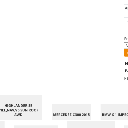
A
T
F
N
P
P
HIGHLANDER SE
PIEL,NAV,V6 SUN ROOF
AWD
MERCEDEZ C300 2015
BMW X 1 IMPE