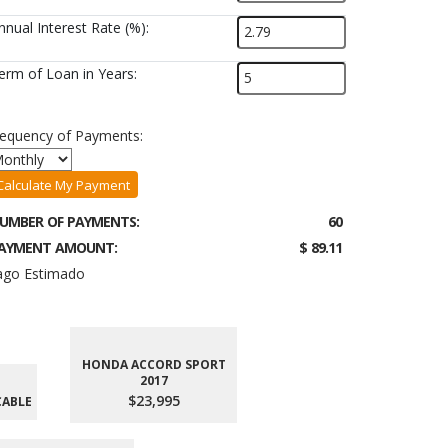
nnual Interest Rate (%):
erm of Loan in Years:
requency of Payments:
Calculate My Payment
UMBER OF PAYMENTS:
60
AYMENT AMOUNT:
$ 89.11
ago Estimado
HONDA ACCORD SPORT
2017
$23,995
CABLE