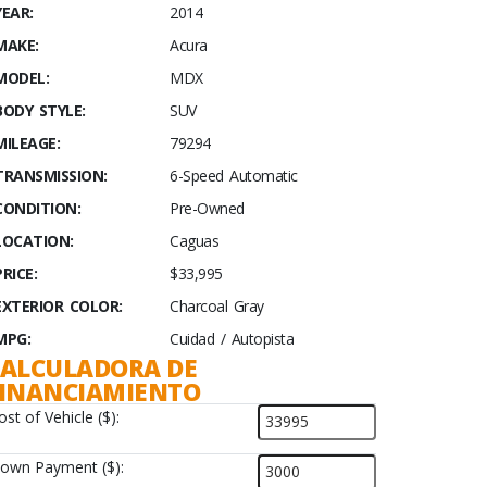
YEAR:
2014
MAKE:
Acura
MODEL:
MDX
BODY STYLE:
SUV
MILEAGE:
79294
TRANSMISSION:
6-Speed Automatic
CONDITION:
Pre-Owned
LOCATION:
Caguas
PRICE:
$33,995
EXTERIOR COLOR:
Charcoal Gray
MPG:
Cuidad / Autopista
ALCULADORA DE
FINANCIAMIENTO
ost of Vehicle ($):
own Payment ($):